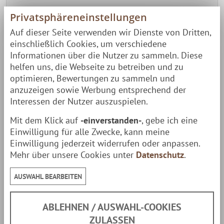
Mit 1200 Watt ideal für die volle Ladung
Privatsphäreneinstellungen
Räucherlachs
, Fleisch, New York Style Pastrami,
Auf dieser Seite verwenden wir Dienste von Dritten,
einschließlich Cookies, um verschiedene
Gemüse, Würstchen & Rippchen.
Informationen über die Nutzer zu sammeln. Diese
259,00 €
279,00 €
helfen uns, die Webseite zu betreiben und zu
optimieren, Bewertungen zu sammeln und
zzgl.
Paketversand
Lieferzeit: 1-2 Tage
anzuzeigen sowie Werbung entsprechend der
Interessen der Nutzer auszuspielen.
ZUM PRODUKT
Mit dem Klick auf
-einverstanden-
, gebe ich eine
Einwilligung für alle Zwecke, kann meine
Einwilligung jederzeit widerrufen oder anpassen.
Mehr über unsere Cookies unter
Datenschutz
.
AUSWAHL BEARBEITEN
ABLEHNEN / AUSWAHL-COOKIES
ZULASSEN