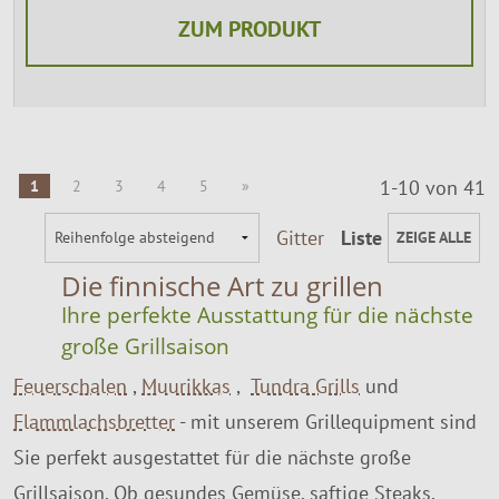
ZUM PRODUKT
1-10 von 41
1
2
3
4
5
»
Gitter
Liste
ZEIGE ALLE
Die finnische Art zu grillen
Ihre perfekte Ausstattung für die nächste
große Grillsaison
Feuerschalen
,
Muurikkas
,
Tundra Grills
und
Flammlachsbretter
- mit unserem Grillequipment sind
Sie perfekt ausgestattet für die nächste große
Grillsaison. Ob gesundes Gemüse, saftige Steaks,