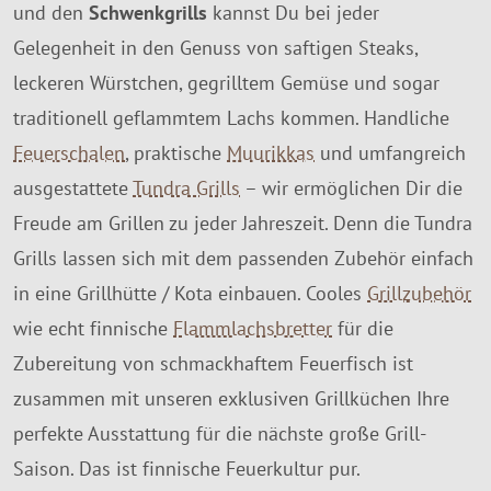
SALE %
und den
Schwenkgrills
kannst Du bei jeder
Gelegenheit in den Genuss von saftigen Steaks,
Über Uns
leckeren Würstchen, gegrilltem Gemüse und sogar
traditionell geflammtem Lachs kommen. Handliche
Feuerschalen
, praktische
Muurikkas
und umfangreich
ausgestattete
Tundra Grills
– wir ermöglichen Dir die
Freude am Grillen zu jeder Jahreszeit. Denn die Tundra
Grills lassen sich mit dem passenden Zubehör einfach
in eine Grillhütte / Kota einbauen. Cooles
Grillzubehör
wie echt finnische
Flammlachsbretter
für die
Zubereitung von schmackhaftem Feuerfisch ist
zusammen mit unseren exklusiven Grillküchen Ihre
perfekte Ausstattung für die nächste große Grill-
Saison. Das ist finnische Feuerkultur pur.