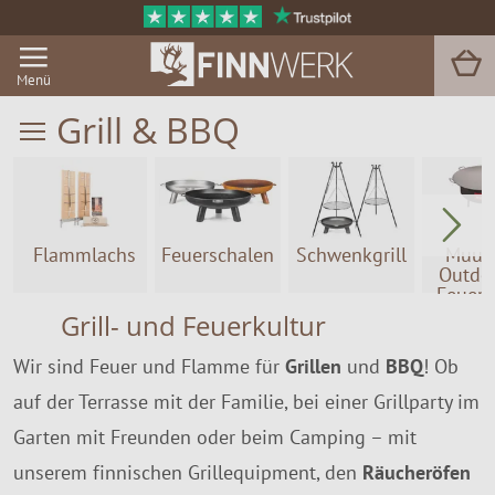
Menü
Grill & BBQ
Grill & BBQ
Sauna
Flammlachs
Feuerschalen
Schwenkgrill
Muur
Outdo
Garten & Outdoor
Feuer
Grill- und Feuerkultur
Zu Hause
Wir sind Feuer und Flamme für
Grillen
und
BBQ
! Ob
Service
auf der Terrasse mit der Familie, bei einer Grillparty im
Garten mit Freunden oder beim Camping – mit
Magazin
unserem finnischen Grillequipment, den
Räucheröfen