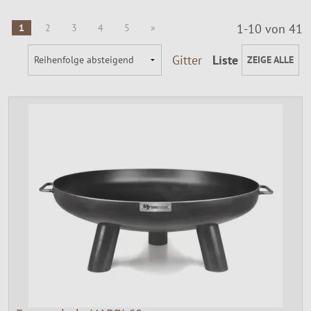
1-10 von 41
1
2
3
4
5
»
Gitter
Liste
ZEIGE ALLE