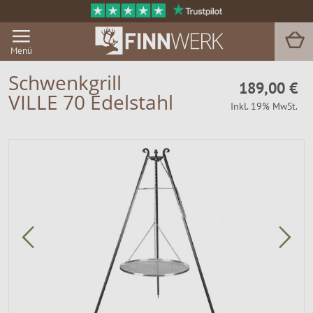
Menü
Schwenkgrill
189,00 €
VILLE 70 Edelstahl
Inkl. 19% MwSt.
Grill & BBQ
Sauna
Garten & Outdoor
Zu Hause
Service
Magazin