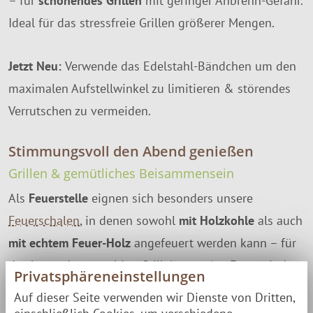
– für
schonendes Grillen
mit geringer Anbrenn-Gefahr.
Ideal für das stressfreie Grillen größerer Mengen.
Jetzt Neu:
Verwende das Edelstahl-Bändchen um den
maximalen Aufstellwinkel zu limitieren & störendes
Verrutschen zu vermeiden.
Stimmungsvoll den Abend genießen
Grillen & gemütliches Beisammensein
Als
Feuerstelle
eignen sich besonders unsere
Feuerschalen
, in denen sowohl
mit Holzkohle
als auch
mit echtem Feuer-Holz
angefeuert werden kann – für
das besondere rauchige Grill-Aroma. Am Feuer sind
Privatsphäreneinstellungen
Marshmallow-, Stockbrot- & Feuer-
Auf dieser Seite verwenden wir Dienste von Dritten,
Kartoffelzubereitung vorprogrammiert.