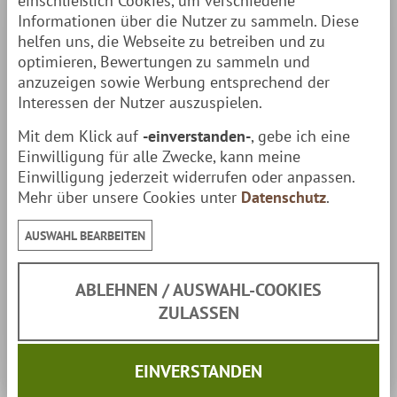
einschließlich Cookies, um verschiedene
Informationen über die Nutzer zu sammeln. Diese
Der große Schwenkgrill von Finnwerk ist mit
Ø 70 cm
helfen uns, die Webseite zu betreiben und zu
ist der ideale Grill
für große Grill-Feiern
mit Freunden
optimieren, Bewertungen zu sammeln und
& Familie. Der zuverlässige Schwenker, der dir &
anzuzeigen sowie Werbung entsprechend der
Interessen der Nutzer auszuspielen.
deinen Grillgästen lange Freude bereiten wird!
Mit dem Klick auf
-einverstanden-
, gebe ich eine
Einwilligung für alle Zwecke, kann meine
Tipp:
Ist das Grillen beendet, kann man den Grillrost
Einwilligung jederzeit widerrufen oder anpassen.
ganz hochstellen & tolle Lagerfeuerstimmung an der
Mehr über unsere Cookies unter
Datenschutz
.
Feuerschale genießen.
AUSWAHL BEARBEITEN
Eckdaten
ABLEHNEN / AUSWAHL-COOKIES
Material:
Stahl/Edelstahl
Stahl/Edelstahl
ZULASSEN
Stahl/Edelstahl
Stahl/Edelstahl
Höhe:
180 cm
180 cm
180 cm
180 cm
EINVERSTANDEN